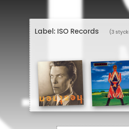
Label:
ISO Records
(3 styc