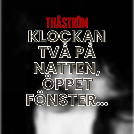
KLOCKAN
TVÅ PÅ
NATTEN,
ÖPPET
FÖNSTER…