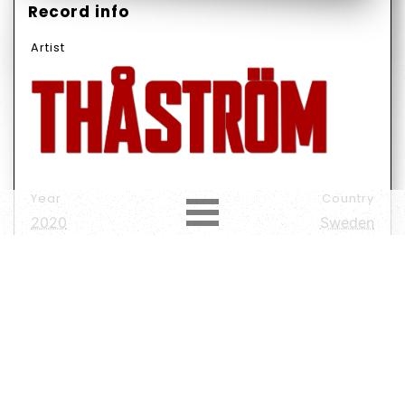
Record info
Artist
Year
Country
2020
Sweden
Label