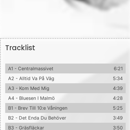
Tracklist
A1 - Centralmassivet
6:21
A2 - Alltid Va På Väg
5:34
A3 - Kom Med Mig
4:39
A4 - Bluesen I Malmö
4:28
B1 - Brev Till 10:e Våningen
5:25
B2 - Det Enda Du Behöver
3:49
B3 - Gräsfläckar
3:50