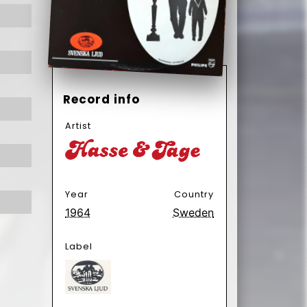
Year
Country
1964
Sweden
Label
Format
Subformat
Vinyl
Album
LP
Genre
Subgenre
Non-Music
Comedy
Dialogue
Have
Want
112
2