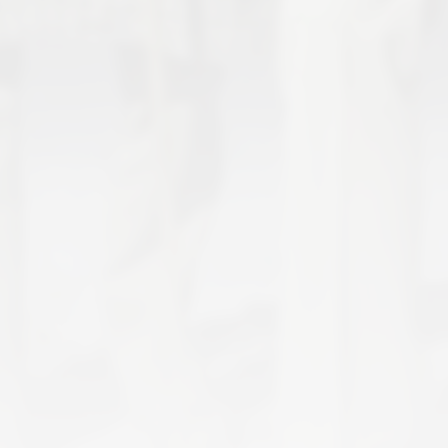
2
different formats. Latest addition
Love