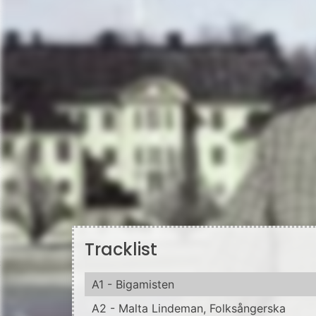
Tracklist
A1 - Bigamisten
A2 - Malta Lindeman, Folksångerska
A3 - Midsommarfiraren
A4 - Tågvärden
A5 - Ölandsturisten
A6 - Köksforskaren
B1 - Hovkonditorn
B2 - Seglare I Sandhamnsregattan
B3 - Datamaskinen
B4 - Insektsforskare