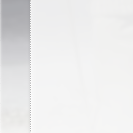
2850
records in
1