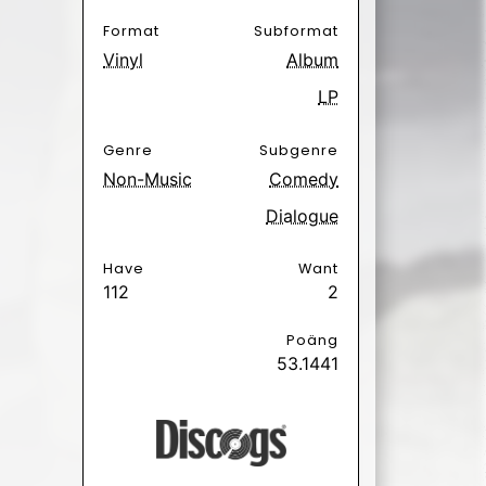
Poäng
53.1441
 Hurts
3 days ago.