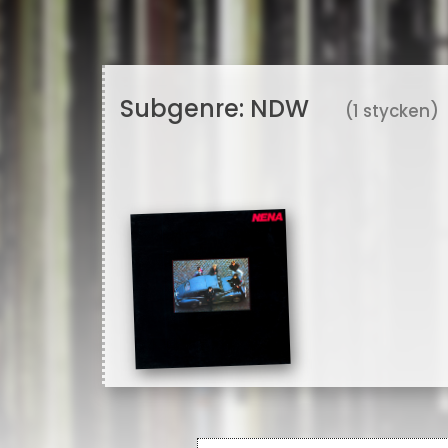
Subgenre:
NDW
(1 stycken)