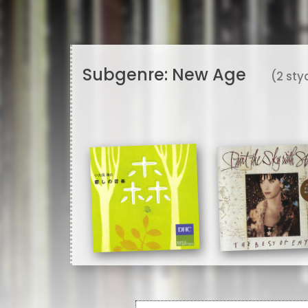
Subgenre:
New Age
(2 sty