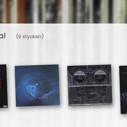
al
(6 stycken)